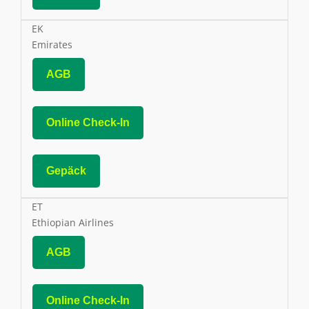
EK
Emirates
AGB
Online Check-In
Gepäck
ET
Ethiopian Airlines
AGB
Online Check-In