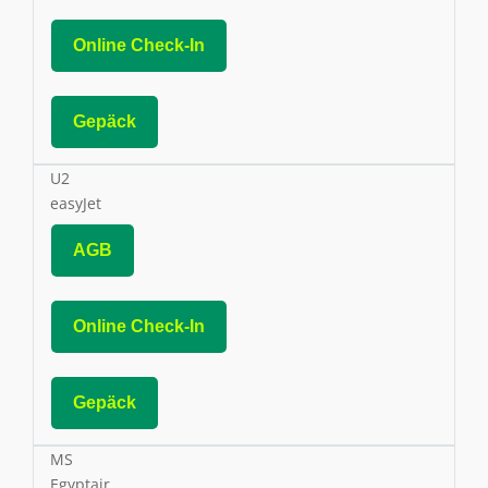
Online Check-In
Gepäck
U2
easyJet
AGB
Online Check-In
Gepäck
MS
Egyptair