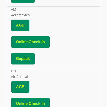
AM
Aeromexico
AGB
Online Check-In
Gepäck
UU
Air Austral
AGB
Online Check-In