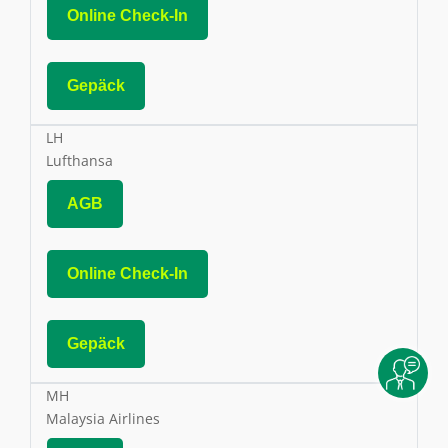
Online Check-In
Gepäck
LH
Lufthansa
AGB
Online Check-In
Gepäck
MH
Malaysia Airlines