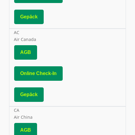
Gepäck
AC
Air Canada
AGB
Online Check-In
Gepäck
CA
Air China
AGB