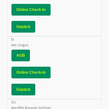
Online Check-In
Gepäck
EI
Aer Lingus
AGB
Online Check-In
Gepäck
SU
Aeroflot Russian Airlines