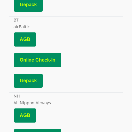
Gepäck
BT
airBaltic
AGB
Online Check-In
Gepäck
NH
All Nippon Airways
AGB