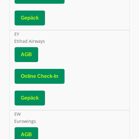
Gepäck
EY
Etihad Airways
AGB
Online Check-In
Gepäck
EW
Eurowings
AGB