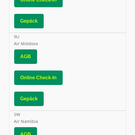
Gepäck
9U
Air Moldova
AGB
Online Check-In
Gepäck
SW
Air Namibia
AGB