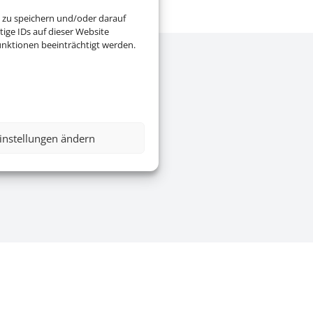
 zu speichern und/oder darauf
ige IDs auf dieser Website
nktionen beeinträchtigt werden.
e
|
AGB
|
Blacklisted Airlines
|
instellungen ändern