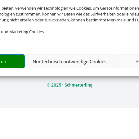
u bieten, verwenden wir Technologien wie Cookies, um Geräteinformationen
nologien zustimmmen, können wir Daten wie das Surfverhalten oder eindeut
mmung nicht erteilen oder zurückziehen, können bestimmte Merkmale und Fu
Rechtliche Informationen
 und Marketing Cookies.
Impressum
|
Datenschutzerklärung
|
Online Check-In
|
Servic
Barrierefreiheitserklärung
ren
Nur technisch notwendige Cookies
E
©
2025 • Schmetterling